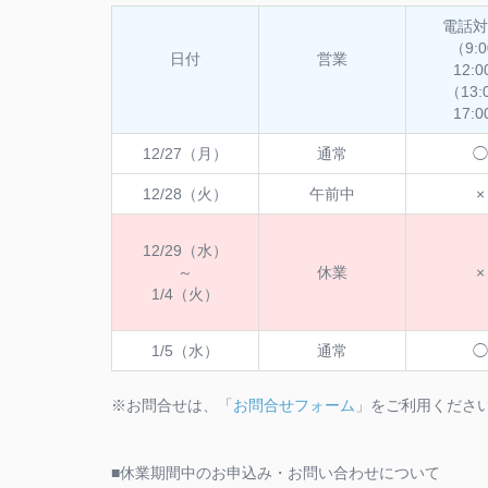
電話対
（9:
日付
営業
12:
（13:
17:
12/27（月）
通常
◯
12/28（火）
午前中
×
12/29（水）
～
休業
×
1/4（火）
1/5（水）
通常
◯
※お問合せは、「
お問合せフォーム
」をご利用くださ
■休業期間中のお申込み・お問い合わせについて