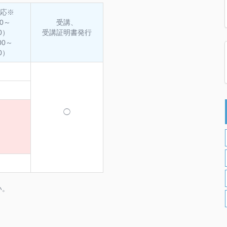
応※
00～
受講、
00）
受講証明書発行
00～
00）
◯
い。